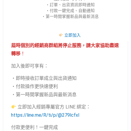
服務＆付款升級
・訂單、出貨資訊即時通知
・付款一鍵完成、自動通知
我們即將搬家，給大家更好的服務
・第一時間掌握新品與最新消息
為了讓大家訂購更方便、接收通知更即時，果果能量
經銷服務將全面移轉至
【
經銷專屬官方 LINE
】
！
立即加入
屆時個別的經銷商群組將停止服務，請大家協助盡速
轉移
！
加入後即可享有：
・即時接收訂單成立與出貨通知
・付款操作更快速便利
・第一時間掌握新品與最新消息
立即加入經銷專屬官方 LINE 綁定：
https://line.me/R/ti/p/@279lcfxl
付款更便利！一鍵完成