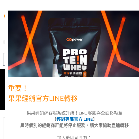
跳
至
主
要
內
容
NT$
0
0
購
物
籃
最新消息
重要！
果果經銷官方LINE轉移
果果經銷網客服系統升級！LINE 客服將全面移轉至
【
經銷專屬官方 LINE
】
屆時個別的經銷商群組將停止服務，請大家協助盡速轉移
公告｜果果經銷官方 LINE
加入後即可享有：